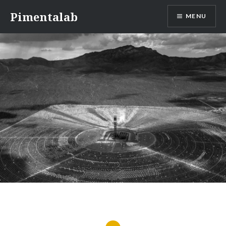
Ir
Pimentalab
MENU
para
conteúdo