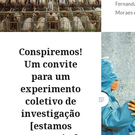
Fernand
Moraes 
maio de 
Pandemi
primeiro
Brasil e
Conspiremos!
acometi
Um convite
novo cor
para um
viral fez
múltiplo
experimento
criação 
coletivo de
entre ma
investigação
[estamos