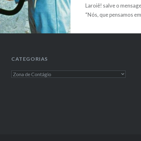
Laroiê! salve o mensag
“Nós, que pensamos e
“ideologia”, somos vuln
Nós não possuímos os 
pertinentes para identif
compreender os disposi
CATEGORIAS
captura e de produção 
impotência. Ora, lá ond
Categorias
pensa que…
LEIA MAIS