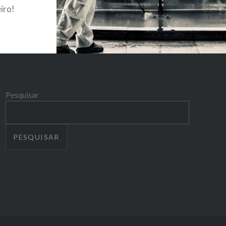
eiro!
m
eráveis.
LEIA MAIS
saberes
icar e
tivos de
Pesquisar
de
e se
PESQUISAR