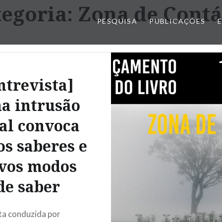
tegoria:
Zona de Contá
PESQUISA
PUBLICAÇÕES
ntrevista]
a intrusão
al convoca
s saberes e
vos modos
de saber
ta conduzida por