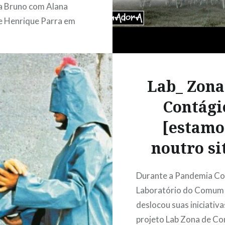
a Bruno com Alana
e Henrique Parra em
2020, durante a
a Covid-19 Nos
s meses de 2020, o
 o mundo foram
Lab_ Zona
dos pela pandemia do
Contági
onavírus. A intrusão
[estamo
 surgir impulsos
s: negação da ciência,
noutro si
de falsos dualismos
nutenção da vida e…
Durante a Pandemia Co
Laboratório do Comum
deslocou suas iniciativa
LEIA MAIS
projeto Lab Zona de Co