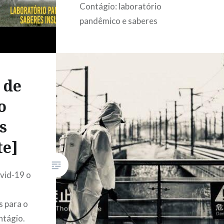
Contágio: laboratório
pandêmico e saberes
insurgentes. A publicação
resulta de uma criação coletiva
em rede de pesquisadoras e
pesquisadores de diferentes
 de
regiões do Brasil que
o
participaram da investigação
s
experimental “Zona de
Contágio”, durante a Pandemia
te]
Covid19. Referência: MORAES,
Alana; PARRA, Henrique;
vid-19 o
PEREIRA, Bru. Zona de
Contágio: laboratório
s para o
pandêmico, saberes
ntágio.
insurgentes….