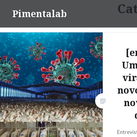
Ca
Ir
Pimentalab
para
conteúdo
[e
Um
vir
novo
no
Entrevis