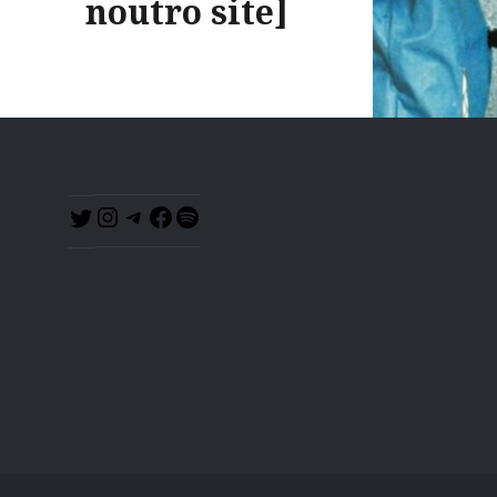
noutro site]
“Conspirar quer dizer respirar
junto. E é disso que somos
acusados.” Durante a Pandemia
Covid-19 o Laboratório do
Comum deslocou suas
Instagram
Telegram
Facebook
Spotify
Twitter
iniciativas para o projeto Lab
Zona de Contágio. Com o
acontecimento COVID-19, o
Laboratório Zona de Contágio
instaura-se como um
dispositivo de pesquisa coletiva
e experimentação. Se o
fortalecimento de governos
tecno-autoritários já era…