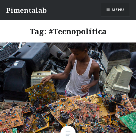
Ir
Pimentalab
MENU
para
conteúdo
Tag:
#Tecnopolítica