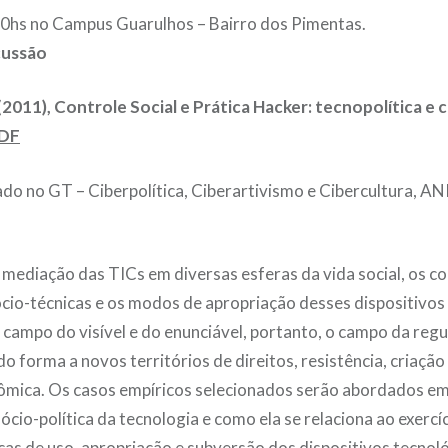
30hs no Campus Guarulhos – Bairro dos Pimentas.
cussão
(2011),
Controle Social e Prática Hacker:
tecnopolítica e c
DF
do no GT – Ciberpolítica, Ciberartivismo e Cibercultura, 
mediação das TICs em diversas esferas da vida social, os co
cio-técnicas e os modos de apropriação desses dispositivos 
 campo do visível e do enunciável, portanto, o campo da regu
o forma a novos territórios de direitos, resistência, criação 
ômica. Os casos empíricos selecionados serão abordados em
sócio-política da tecnologia e como ela se relaciona ao exercí
icas de uso, apropriação e subversão dos dispositivos tecnoló