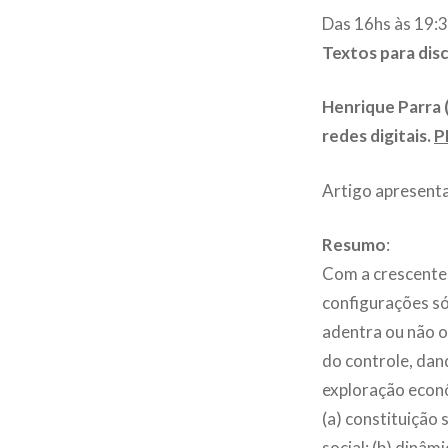
Das 16hs às 19:
Textos para dis
Henrique Parra 
redes digitais.
P
Artigo apresenta
Resumo
:
Com a crescente 
configurações só
adentra ou não o
do controle, dand
exploração econ
(a) constituição 
social; (b) dinâm