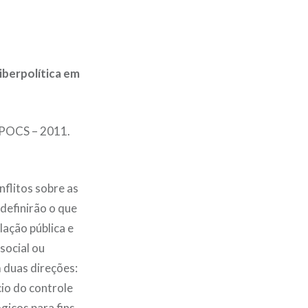
iberpolítica em
ANPOCS – 2011.
nflitos sobre as
definirão o que
lação pública e
social ou
 duas direções:
cio do controle
gicos para fins