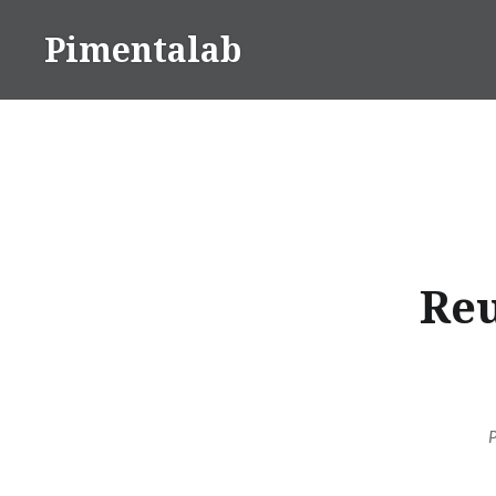
Ir
Pimentalab
para
conteúdo
Reu
P