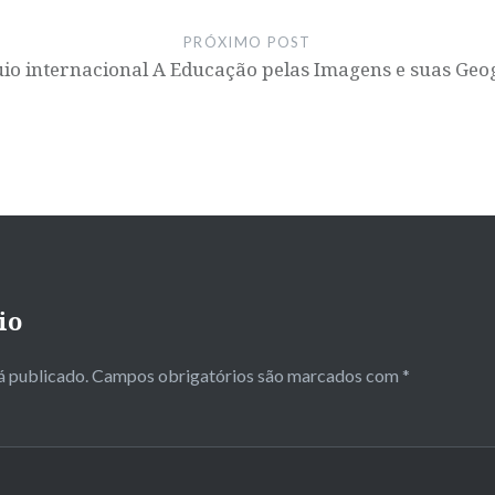
PRÓXIMO POST
io internacional A Educação pelas Imagens e suas Geo
io
á publicado.
Campos obrigatórios são marcados com
*