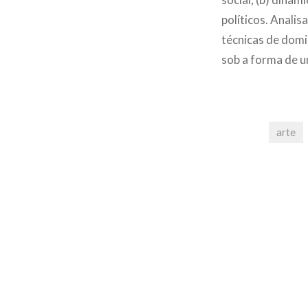
políticos. Anali
técnicas de domi
sob a forma de u
arte
Navegação
de
Post